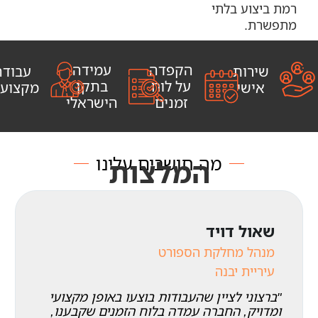
רמת ביצוע בלתי
מתפשרת.
הקפדה
עמידה
שירות
עבודה
על לוח
בתקן
אישי
מקצועי
זמנים
הישראלי
מה חושבים עלינו
המלצות
שאול דויד
מנהל מחלקת הספורט
עיריית יבנה
"ברצוני לציין שהעבודות בוצעו באופן מקצועי
ומדויק, החברה עמדה בלוח הזמנים שקבענו,