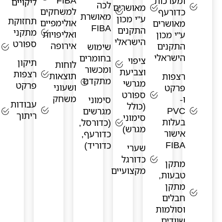
FIBA
ומערכות
ליקויים
לכה
מאושרים
למשחקים
כדורעף
מאושרת
ע"י מכון
תחזוקת
אולימפיים
מאושרים
FIBA
התקנים
מתקני
ואליפויות
ע"י מכון
הישראלי
ספורט
אירופה
התקנים
שימוש
הישראלי
בחומרים
ציפוי
תיקון
לוחות
ומכשור
וצביעת
רצפות
תוצאות
רצפות
מתקדם
מגרשי
פרקט
ושעוני
פרקט
ספורט
משחק
ו-
סימוני
עבודות
(כולל
PVC
מגרשים
ריתוך
סימוני
בעלות
(כדורסל,
מגרש)
אישור
כדורעף,
FIBA
כדוריד)
שערי
כדורגל
מתקן
מקצועיים
טבעות,
מתקן
חבלים
וסולמות
שוודים