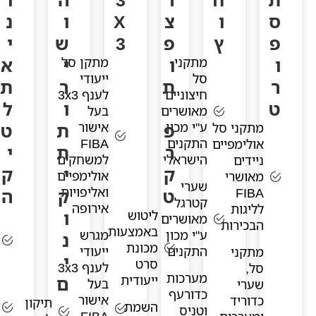
ס
ו
צ
X
ו
נ
פ
ץ
פ
3
ש
י
ו
ו
י
א
מתקני
מתקן סל
סל
ייעודי
ר
ת
ר
ת
חיצוניים
לענף 3x3
ט
ו
ל
מאושרים
בעל
ע"י מכון
פ
אישור
ת
ט
מתקני סל
התקנים
FIBA
אולימפיים
ר
ת
י
הישראלי
למשחקים
ניידים
ק
י
ק
אולימפיים
מאושרי
שערי
ואליפויות
FIBA
ט
ק
ה
קטרגל
אירופה
לליגות
ו
ליטוש
מאושרים
הבכירות
באמצעות
ע"י מכון
מגרש
נ
מכונת
התקנים
ייעודי
מתקני
י
סרט
לענף 3x3
סל,
מערכות
ייעודית
ם
בעל
שערי
כדורעף
אישור
כדוריד
תיקון
השמת
וטניס