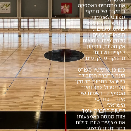
אנו מתמחים באספקה
והתקנה של מתקני
ספורט לאולמות
ומגרשי חוץ, רצפות
פרקט, מערכות
תוצאות, יציעים
טלסקופיים, מחיצות
אקוסטיות, בתיקון
ליקויים ושירותי
תחזוקה מתקדמים.
כמו כן, אתלטיו ספורט
הינה החברה המובילה
בישראל בתחום משחקי
סטריטבול 3X3 והינה
הספקית הרשמית של
איגוד הכדורסל
הישראלי.
לרשות החברה עומד
צוות מנוסה באמצעותו
אנו מציעים טווח יכולות
רחב ומגוון לביצוע